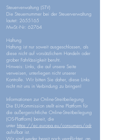
Steuerverwaltung (STV)
Die Steuernummer bei der Steuerverwaltung
lautet: 2655165
MwSt.-Nr: 62764
Haftung
Haftung ist nur soweit ausgeschlossen, als
diese nicht auf vorsätzlichem Handeln oder
grober Fahrlässigkeit beruht.
Hinweis: Links, die auf unsere Seite
verweisen, unterliegen nicht unserer
Kontrolle. Wir bitten Sie daher, diese Links
nicht mit uns in Verbindung zu bringen!
Informationen zur Online-Streitbeilegung
Die EU-Kommission stellt eine Plattform für
die außergerichtliche Online-Streitbeilegung
(OS-Plattform) bereit, die
unter
https://ec.europa.eu/consumers/odr
aufrufbar ist.
Wir sind weder bereit noch verpflichtet, an