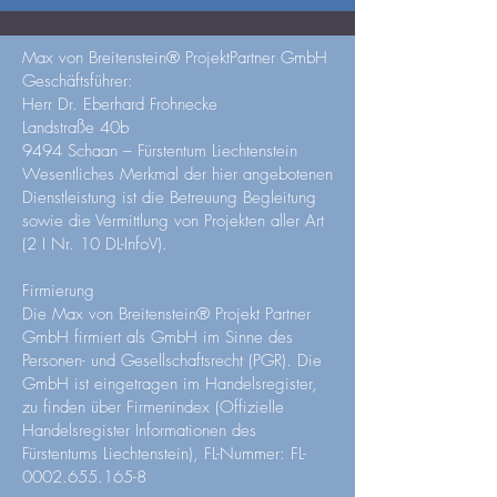
Max von Breitenstein® ProjektPartner GmbH
Geschäftsführer:
Herr Dr. Eberhard Frohnecke
Landstraße 40b
9494 Schaan – Fürstentum Liechtenstein
Wesentliches Merkmal der hier angebotenen
Dienstleistung ist die Betreuung Begleitung
sowie die Vermittlung von Projekten aller Art
(2 I Nr. 10 DL-InfoV).
Firmierung
Die Max von Breitenstein® Projekt Partner
GmbH firmiert als GmbH im Sinne des
Personen- und Gesellschaftsrecht (PGR). Die
GmbH ist eingetragen im Handelsregister,
zu finden über Firmenindex (Offizielle
Handelsregister Informationen des
Fürstentums Liechtenstein), FL-Nummer: FL-
0002.655.165-8