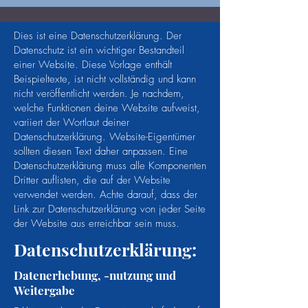
Dies ist eine Datenschutzerklärung. Der
Datenschutz ist ein wichtiger Bestandteil
einer Website. Diese Vorlage enthält
Beispieltexte, ist nicht vollständig und kann
nicht veröffentlicht werden. Je nachdem,
welche Funktionen deine Website aufweist,
variiert der Wortlaut deiner
Datenschutzerklärung. Website-Eigentümer
sollten diesen Text daher anpassen. Eine
Datenschutzerklärung muss alle Komponenten
Dritter auflisten, die auf der Website
verwendet werden. Achte darauf, dass der
Link zur Datenschutzerklärung von jeder Seite
der Website aus erreichbar sein muss.
Datenschutzerklärung:
Datenerhebung, -nutzung und
Weitergabe